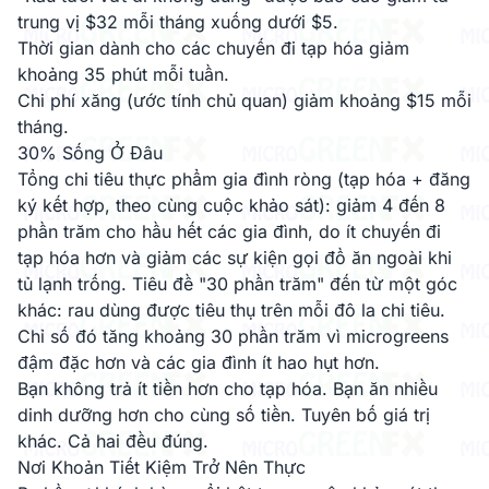
trung vị $32 mỗi tháng xuống dưới $5.
Thời gian dành cho các chuyến đi tạp hóa giảm
khoảng 35 phút mỗi tuần.
Chi phí xăng (ước tính chủ quan) giảm khoảng $15 mỗi
tháng.
30% Sống Ở Đâu
Tổng chi tiêu thực phẩm gia đình ròng (tạp hóa + đăng
ký kết hợp, theo cùng cuộc khảo sát): giảm 4 đến 8
phần trăm cho hầu hết các gia đình, do ít chuyến đi
tạp hóa hơn và giảm các sự kiện gọi đồ ăn ngoài khi
tủ lạnh trống. Tiêu đề "30 phần trăm" đến từ một góc
khác: rau dùng được tiêu thụ trên mỗi đô la chi tiêu.
Chỉ số đó tăng khoảng 30 phần trăm vì microgreens
đậm đặc hơn và các gia đình ít hao hụt hơn.
Bạn không trả ít tiền hơn cho tạp hóa. Bạn ăn nhiều
dinh dưỡng hơn cho cùng số tiền. Tuyên bố giá trị
khác. Cả hai đều đúng.
Nơi Khoản Tiết Kiệm Trở Nên Thực