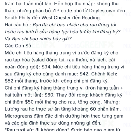
trăm hai tuần một lần. Hỗn hợp thu nhập: không thu
thập, nhưng phân bố ZIP code phủ từ Doylestown đến
South Philly đến West Chester đến Reading.
Hai câu hỏi:
Bạn đã chi bao nhiêu cho rau đóng túi
hoặc rau tươi ở cửa hàng tạp hóa trước khi đăng ký?
Và
Bạn chi bao nhiêu bây giờ?
Các Con Số
Mức chi tiêu hàng tháng trung vị trước đăng ký cho
rau tạp hóa (salad đóng túi, rau thơm, xà lách, cải
xoăn đóng gói): $94. Mức chi tiêu hàng tháng trung vị
sau đăng ký cho cùng danh mục: $42. Chênh lệch:
$52 mỗi tháng, trước khi cộng chi phí đăng ký.
Chi phí đăng ký hàng tháng trung vị (trộn hàng tuần +
hai tuần một lần): $60. Thay đổi ròng: khách đăng ký
chi thêm $50 mỗi tháng cho rau, tổng cộng. Nhưng:
Lượng rau họ thực sự ăn tăng khoảng 60 phần trăm.
Microgreens đậm đặc dinh dưỡng hơn theo từng gam
và các gia đình thực sự dùng những gì đến.
"Rau tươi vứt đi không dùng" được báo cáo giảm từ