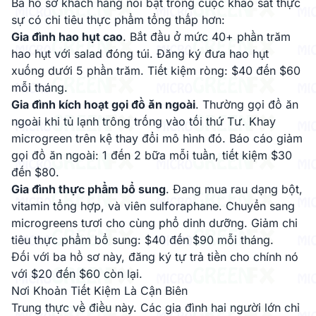
Ba hồ sơ khách hàng nổi bật trong cuộc khảo sát thực
sự có chi tiêu thực phẩm tổng thấp hơn:
Gia đình hao hụt cao
. Bắt đầu ở mức 40+ phần trăm
hao hụt với salad đóng túi. Đăng ký đưa hao hụt
xuống dưới 5 phần trăm. Tiết kiệm ròng: $40 đến $60
mỗi tháng.
Gia đình kích hoạt gọi đồ ăn ngoài
. Thường gọi đồ ăn
ngoài khi tủ lạnh trông trống vào tối thứ Tư. Khay
microgreen trên kệ thay đổi mô hình đó. Báo cáo giảm
gọi đồ ăn ngoài: 1 đến 2 bữa mỗi tuần, tiết kiệm $30
đến $80.
Gia đình thực phẩm bổ sung
. Đang mua rau dạng bột,
vitamin tổng hợp, và viên sulforaphane. Chuyển sang
microgreens tươi cho cùng phổ dinh dưỡng. Giảm chi
tiêu thực phẩm bổ sung: $40 đến $90 mỗi tháng.
Đối với ba hồ sơ này, đăng ký tự trả tiền cho chính nó
với $20 đến $60 còn lại.
Nơi Khoản Tiết Kiệm Là Cận Biên
Trung thực về điều này. Các gia đình hai người lớn chỉ