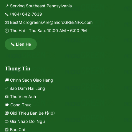
📍 Serving Southeast Pennsylvania
📞
(484) 642-7639
📧
BestMicrogreensAre@microGREENFX.com
🕐 Thu Hai - Thu Sau: 10:00 AM - 6:00 PM
📞 Lien He
Thong Tin
🚚 Chinh Sach Giao Hang
✅ Bao Dam Hai Long
📸 Thu Vien Anh
🍽️ Cong Thuc
🎁 Gioi Thieu Ban Be ($10)
🤝 Gia Nhap Doi Ngu
📰 Bao Chi