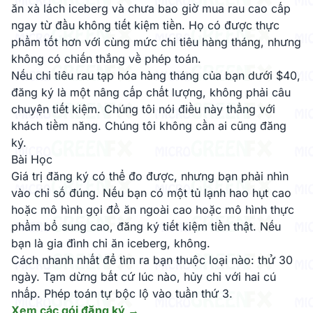
ăn xà lách iceberg và chưa bao giờ mua rau cao cấp
ngay từ đầu không tiết kiệm tiền. Họ có được thực
phẩm tốt hơn với cùng mức chi tiêu hàng tháng, nhưng
không có chiến thắng về phép toán.
Nếu chi tiêu rau tạp hóa hàng tháng của bạn dưới $40,
đăng ký là một nâng cấp chất lượng, không phải câu
chuyện tiết kiệm. Chúng tôi nói điều này thẳng với
khách tiềm năng. Chúng tôi không cần ai cũng đăng
ký.
Bài Học
Giá trị đăng ký có thể đo được, nhưng bạn phải nhìn
vào chỉ số đúng. Nếu bạn có một tủ lạnh hao hụt cao
hoặc mô hình gọi đồ ăn ngoài cao hoặc mô hình thực
phẩm bổ sung cao, đăng ký tiết kiệm tiền thật. Nếu
bạn là gia đình chỉ ăn iceberg, không.
Cách nhanh nhất để tìm ra bạn thuộc loại nào: thử 30
ngày. Tạm dừng bất cứ lúc nào, hủy chỉ với hai cú
nhấp. Phép toán tự bộc lộ vào tuần thứ 3.
Xem các gói đăng ký →