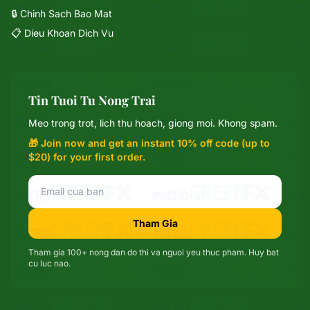
🔒 Chinh Sach Bao Mat
📋 Dieu Khoan Dich Vu
Tin Tuoi Tu Nong Trai
Mixie
Meo trong trot, lich thu hoach, giong moi. Khong spam.
trợ lý microGREEN FX
🎁 Join now and get an instant 10% off code (up to
$20) for your first order.
Tham Gia
Tham gia 100+ nong dan do thi va nguoi yeu thuc pham. Huy bat
cu luc nao.