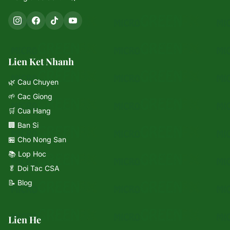
Lien Ket Nhanh
🌿 Cau Chuyen
🌱 Cac Giong
🛒 Cua Hang
🏢 Ban Si
🏪 Cho Nong San
📚 Lop Hoc
🥬 Doi Tac CSA
📝 Blog
Lien He