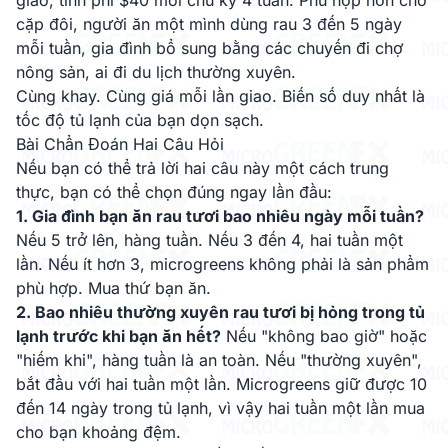
giao, tính phí $40 mỗi chu kỳ 4 tuần. Phù hợp hơn cho
cặp đôi, người ăn một mình dùng rau 3 đến 5 ngày
mỗi tuần, gia đình bổ sung bằng các chuyến đi chợ
nông sản, ai đi du lịch thường xuyên.
Cùng khay. Cùng giá mỗi lần giao. Biến số duy nhất là
tốc độ tủ lạnh của bạn dọn sạch.
Bài Chẩn Đoán Hai Câu Hỏi
Nếu bạn có thể trả lời hai câu này một cách trung
thực, bạn có thể chọn đúng ngay lần đầu:
1. Gia đình bạn ăn rau tươi bao nhiêu ngày mỗi tuần?
Nếu 5 trở lên, hàng tuần. Nếu 3 đến 4, hai tuần một
lần. Nếu ít hơn 3, microgreens không phải là sản phẩm
phù hợp. Mua thứ bạn ăn.
2. Bao nhiêu thường xuyên rau tươi bị hỏng trong tủ
lạnh trước khi bạn ăn hết?
Nếu "không bao giờ" hoặc
"hiếm khi", hàng tuần là an toàn. Nếu "thường xuyên",
bắt đầu với hai tuần một lần. Microgreens giữ được 10
đến 14 ngày trong tủ lạnh, vì vậy hai tuần một lần mua
cho bạn khoảng đệm.