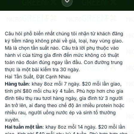
Câu hỏi phổ biến nhất chúng tôi nhận từ khách đăng
ký tiềm năng không phải về giá, loại, hay vùng giao.
Mà là chọn tần suất nào. Câu trả lời phụ thuộc vào
hành vi của từng gia đình đến mức không có thuật
toán nào đoán đúng ngay lần đầu. Con đường trung
thực là một bài kiểm tra 30 ngày.
Hai Tần Suất, Đặt Cạnh Nhau
Hàng tuần
: khay 8oz mỗi 7 ngày. $20 mỗi lần giao,
tính phí $80 mỗi chu kỳ 4 tuần. Phù hợp hơn cho gia
đình tiêu thụ rau tươi hàng ngày, gia đình từ 3 người
ăn trở lên, ai đang theo chế độ ăn nhiều protein hoặc
nhiều rau, người uống nước ép và sinh tố thường
xuyên.
Hai tuần một lần
: khay 8oz mỗi 14 ngày. $20 mỗi lần