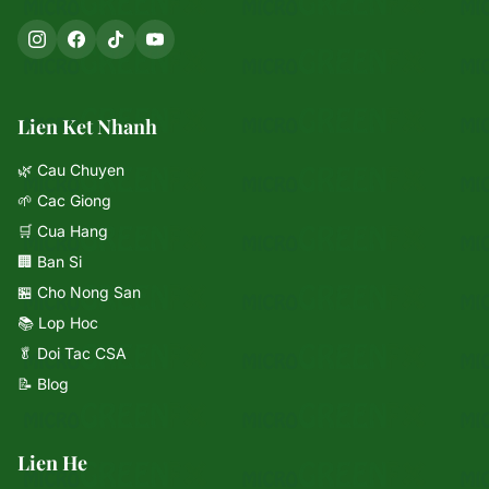
Lien Ket Nhanh
🌿 Cau Chuyen
🌱 Cac Giong
🛒 Cua Hang
🏢 Ban Si
🏪 Cho Nong San
📚 Lop Hoc
🥬 Doi Tac CSA
📝 Blog
Lien He