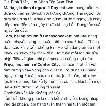
Gia Đình Thật, Lựa Chọn Tần Suất Thật
Maria, gia đình 4 người ở Doylestown
: hàng tuần. Hai
đứa con ăn sandwich với hướng dương. Hai người lớn
dựa vào sinh tố. Khay 8oz dùng được 5 ngày, và khay
tiếp theo đến vào ngày trước khi họ hết. Đúng tần suất
ngay lần đầu.
Tom, hai người lớn ở Conshohocken
: bắt đầu hàng
tuần, chuyển sang hai tuần một lần sau 6 tuần. Tháng
đầu, các khay xếp chồng lên. Họ vẫn đang ăn dở một
khay khi khay tiếp theo đến. Hai tuần một lần đã sửa
nhịp điệu và giảm chi phí của anh xuống một nửa.
Priya, một mình ở Center City
: hai tuần một lần với
tạm dừng xoay vòng cho du lịch. Cô dùng rau hàng
ngày trong 3 tuần, sau đó đi du lịch 1 tuần, rồi xoay
lại. Bỏ qua một lần xử lý mô hình du lịch. Hai tuần một
lần + tạm dừng = đúng tần suất.
Cách Chuyển Mà Không Mất Gì
Tần suất không phải là cam kết vĩnh viễn. Đăng nhập
vào tài khoản, đổi hàng tuần thành hai tuần một lần