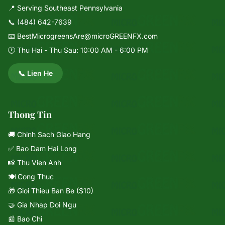
📍 Serving Southeast Pennsylvania
📞
(484) 642-7639
📧
BestMicrogreensAre@microGREENFX.com
🕐 Thu Hai - Thu Sau: 10:00 AM - 6:00 PM
📞 Lien He
Thong Tin
🚚 Chinh Sach Giao Hang
✅ Bao Dam Hai Long
📸 Thu Vien Anh
🍽️ Cong Thuc
🎁 Gioi Thieu Ban Be ($10)
🤝 Gia Nhap Doi Ngu
📰 Bao Chi