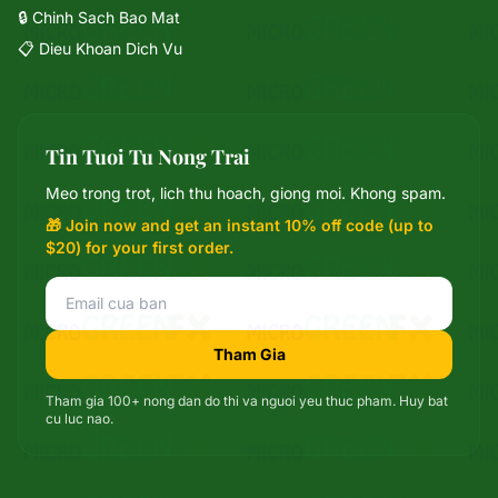
🔒 Chinh Sach Bao Mat
📋 Dieu Khoan Dich Vu
Tin Tuoi Tu Nong Trai
Mixie
Meo trong trot, lich thu hoach, giong moi. Khong spam.
trợ lý microGREEN FX
🎁 Join now and get an instant 10% off code (up to
$20) for your first order.
Tham Gia
Tham gia 100+ nong dan do thi va nguoi yeu thuc pham. Huy bat
cu luc nao.