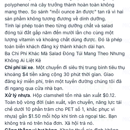
polyphenol mà cây trưởng thành hoàn toàn không
mang theo. So sánh "mỗi ounce ăn được" tan rã vì hai
sản phẩm không tương đương về dinh dưỡng.
Tính lại phép toán theo từng dưỡng chất và salad
đóng túi đắt gấp năm đến mười lần cho cùng một
lượng vitamin và khoáng chất dùng được. Đó là phép
toán biến khách đăng ký thành khách dài hạn.
Ba Chi Phí Khác Mà Salad Đóng Túi Mang Theo Nhưng
Không Ai Liệt Kê
Chi phí lái xe
. Một chuyến đi siêu thị trung bình tiêu thụ
khoảng $4 tiền xăng cộng 30 phút thời gian. Giao
đăng ký miễn phí, trên một tuyến đường chúng tôi đã
đi ngang qua cửa nhà bạn.
Xử lý nhựa
. Hộp clamshell tốn nhà sản xuất $0.12.
Toàn bộ vòng đời (sản xuất, vận chuyển, năng lực tái
chế dưới 10 phần trăm cho PET số 1, khắc phục vi
nhựa) gần $1.50 mỗi hộp khi tính cả ngoại tác. Bạn
không trả nó trên hóa đơn. Xã hội trả nó.