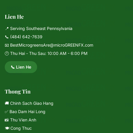
Lien He
📍 Serving Southeast Pennsylvania
📞
(484) 642-7639
📧
BestMicrogreensAre@microGREENFX.com
🕐 Thu Hai - Thu Sau: 10:00 AM - 6:00 PM
📞 Lien He
Thong Tin
🚚 Chinh Sach Giao Hang
✅ Bao Dam Hai Long
📸 Thu Vien Anh
🍽️ Cong Thuc