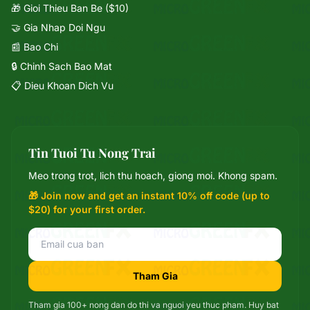
🎁 Gioi Thieu Ban Be ($10)
🤝 Gia Nhap Doi Ngu
📰 Bao Chi
🔒 Chinh Sach Bao Mat
📋 Dieu Khoan Dich Vu
Tin Tuoi Tu Nong Trai
Mixie
Meo trong trot, lich thu hoach, giong moi. Khong spam.
trợ lý microGREEN FX
🎁 Join now and get an instant 10% off code (up to
$20) for your first order.
Tham Gia
Tham gia 100+ nong dan do thi va nguoi yeu thuc pham. Huy bat