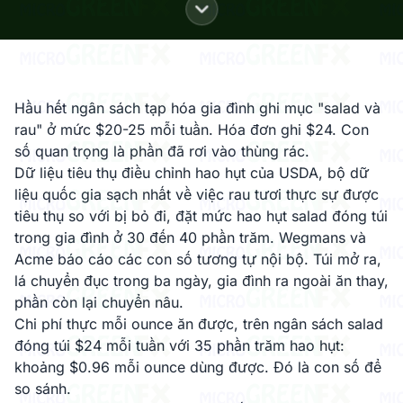
Hầu hết ngân sách tạp hóa gia đình ghi mục "salad và
rau" ở mức $20-25 mỗi tuần. Hóa đơn ghi $24. Con
số quan trọng là phần đã rơi vào thùng rác.
Dữ liệu tiêu thụ điều chỉnh hao hụt của USDA, bộ dữ
liệu quốc gia sạch nhất về việc rau tươi thực sự được
tiêu thụ so với bị bỏ đi, đặt mức hao hụt salad đóng túi
trong gia đình ở 30 đến 40 phần trăm. Wegmans và
Acme báo cáo các con số tương tự nội bộ. Túi mở ra,
lá chuyển đục trong ba ngày, gia đình ra ngoài ăn thay,
phần còn lại chuyển nâu.
Chi phí thực mỗi ounce ăn được, trên ngân sách salad
đóng túi $24 mỗi tuần với 35 phần trăm hao hụt:
khoảng $0.96 mỗi ounce dùng được. Đó là con số để
so sánh.