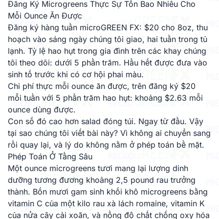
Đăng Ký Microgreens Thực Sự Tốn Bao Nhiêu Cho
Mỗi Ounce Ăn Được
Đăng ký hàng tuần microGREEN FX: $20 cho 8oz, thu
hoạch vào sáng ngày chúng tôi giao, hai tuần trong tủ
lạnh. Tỷ lệ hao hụt trong gia đình trên các khay chúng
tôi theo dõi: dưới 5 phần trăm. Hầu hết được đưa vào
sinh tố trước khi có cơ hội phai màu.
Chi phí thực mỗi ounce ăn được, trên đăng ký $20
mỗi tuần với 5 phần trăm hao hụt: khoảng $2.63 mỗi
ounce dùng được.
Con số đó cao hơn salad đóng túi. Ngay từ đầu. Vậy
tại sao chúng tôi viết bài này? Vì không ai chuyển sang
rồi quay lại, và lý do không nằm ở phép toán bề mặt.
Phép Toán Ở Tầng Sâu
Một ounce microgreens tươi mang lại lượng dinh
dưỡng tương đương khoảng 2,5 pound rau trưởng
thành. Bốn mươi gam sinh khối khô microgreens bằng
vitamin C của một kilo rau xà lách romaine, vitamin K
của nửa cây cải xoăn, và nồng độ chất chống oxy hóa