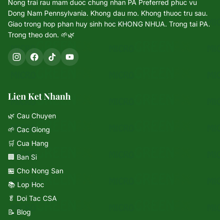
Nong trai rau mam duoc chung nhan PA Preferred phuc vu
Dong Nam Pennsylvania. Khong dau mo. Khong thuoc tru sau.
Giao trong hop phan huy sinh hoc KHONG NHUA. Trong tai PA.
Trong theo don. 🌱🌿
Lien Ket Nhanh
🌿 Cau Chuyen
🌱 Cac Giong
🛒 Cua Hang
🏢 Ban Si
🏪 Cho Nong San
📚 Lop Hoc
🥬 Doi Tac CSA
📝 Blog