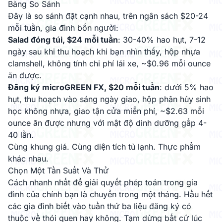
Bảng So Sánh
Đây là so sánh đặt cạnh nhau, trên ngân sách $20-24
mỗi tuần, gia đình bốn người:
Salad đóng túi, $24 mỗi tuần
: 30-40% hao hụt, 7-12
ngày sau khi thu hoạch khi bạn nhìn thấy, hộp nhựa
clamshell, không tính chi phí lái xe, ~$0.96 mỗi ounce
ăn được.
Đăng ký microGREEN FX, $20 mỗi tuần
: dưới 5% hao
hụt, thu hoạch vào sáng ngày giao, hộp phân hủy sinh
học không nhựa, giao tận cửa miễn phí, ~$2.63 mỗi
ounce ăn được nhưng với mật độ dinh dưỡng gấp 4-
40 lần.
Cùng khung giá. Cùng diện tích tủ lạnh. Thực phẩm
khác nhau.
Chọn Một Tần Suất Và Thử
Cách nhanh nhất để giải quyết phép toán trong gia
đình của chính bạn là chuyển trong một tháng. Hầu hết
các gia đình biết vào tuần thứ ba liệu đăng ký có
thuộc về thói quen hay không. Tạm dừng bất cứ lúc