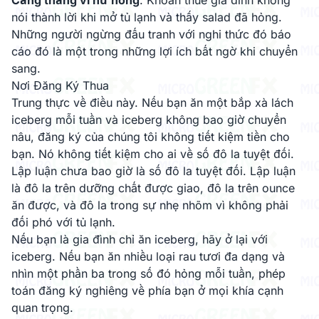
Căng thẳng vì hư hỏng
. Khoản thuế gia đình không
nói thành lời khi mở tủ lạnh và thấy salad đã hỏng.
Những người ngừng đấu tranh với nghi thức đó báo
cáo đó là một trong những lợi ích bất ngờ khi chuyển
sang.
Nơi Đăng Ký Thua
Trung thực về điều này. Nếu bạn ăn một bắp xà lách
iceberg mỗi tuần và iceberg không bao giờ chuyển
nâu, đăng ký của chúng tôi không tiết kiệm tiền cho
bạn. Nó không tiết kiệm cho ai về số đô la tuyệt đối.
Lập luận chưa bao giờ là số đô la tuyệt đối. Lập luận
là đô la trên dưỡng chất được giao, đô la trên ounce
ăn được, và đô la trong sự nhẹ nhõm vì không phải
đối phó với tủ lạnh.
Nếu bạn là gia đình chỉ ăn iceberg, hãy ở lại với
iceberg. Nếu bạn ăn nhiều loại rau tươi đa dạng và
nhìn một phần ba trong số đó hỏng mỗi tuần, phép
toán đăng ký nghiêng về phía bạn ở mọi khía cạnh
quan trọng.