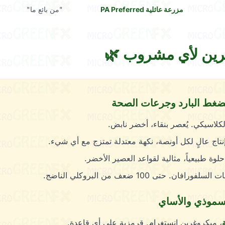
مزرعة عائلية PA Preferred
"من بائع ما"
رين لأي مشروب 🌿
ضغط البارد وجرعات الصحة
لكلاسيكي. يُعصر بنقاء، أخضر نابض.
إنتاج عالٍ لكل أونصة، نكهة معتدلة تمتزج مع أي شيء.
حلوة طبيعياً، مثالية لقواعد العصير الأخضر.
لفورافان. حتى 100 ضعف من البروكلي الناضج.
لسموذي والأساي
، ميكروغرين إنستغرام. قرمزية على أي قاعدة.