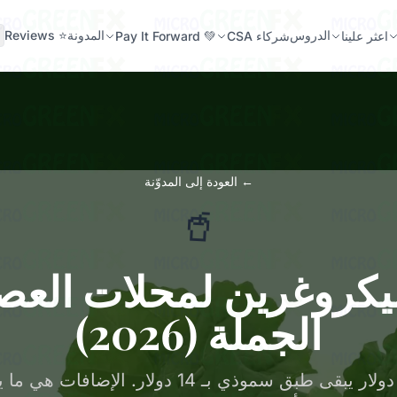
الدروس
المدونة
⭐ Reviews
اعثر علينا
شركاء CSA
💚 Pay It Forward
← العودة إلى المدوّنة
🥤
كروغرين لمحلات العصا
الجملة (2026)
طبق سموذي بـ 14 دولار يبقى طبق سموذي بـ 14 دولار