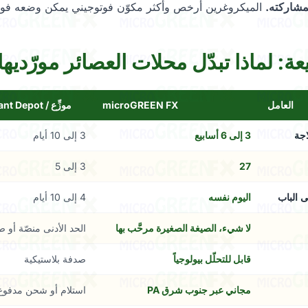
لمشاركته.
الميكروغرين أرخص وأكثر مكوّن فوتوجيني يمكن وضعه فو
: لماذا تبدّل محلات العصائر مورّديها
العامل
microGREEN FX
موزِّع / Costco / Restaurant Depot
اجة
3 إلى 6 أسابيع
3 إلى 10 أيام
27
3 إلى 5
 الباب
اليوم نفسه
4 إلى 10 أيام
لا شيء، الصيغة الصغيرة مرحَّب بها
الحد الأدنى منصّة أو 
قابل للتحلّل بيولوجياً
صدفة بلاستيكية
مجاني عبر جنوب شرق PA
استلام أو شحن مدفوع