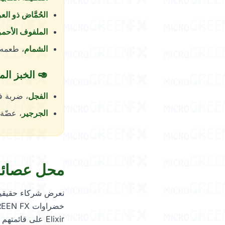
الحُمَّاض ذو ال
الملفوف الأحمر
الشمام
، طعمه كا
🥑 الخبز ال
الفجل
، ضربة فلفلية 
الجرجير
، عضّة 
محل عصائر
نعرض شركاء حقيقيي
Elixir على قائمتهم يحوي ميكروغريننا. تقييمات Google تتحدّث عن نفسها، 5.0 نجوم في كل شيء.