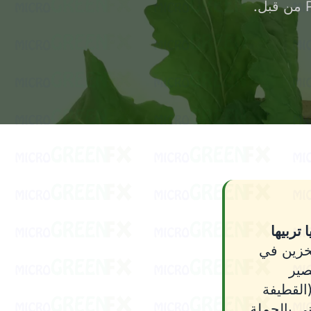
تربيها
عمر تخزين في
العصير
القطيفة
ني بالجملة