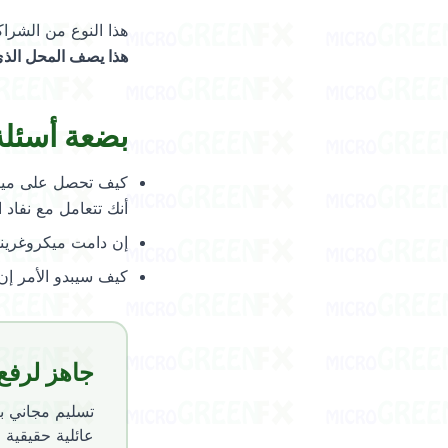
هذا النوع من الشراك
هذا يصف المحل الذي 
بضعة أسئلة 
كيف تحصل على ميكرو
أنك تتعامل مع نفاد
إن دامت ميكروغريناتك
كيف سيبدو الأمر إن
جاهز لرفع
تسليم مجاني ب
عائلية حقيقية في Schwenksville. نردّ على استفسارات الجملة