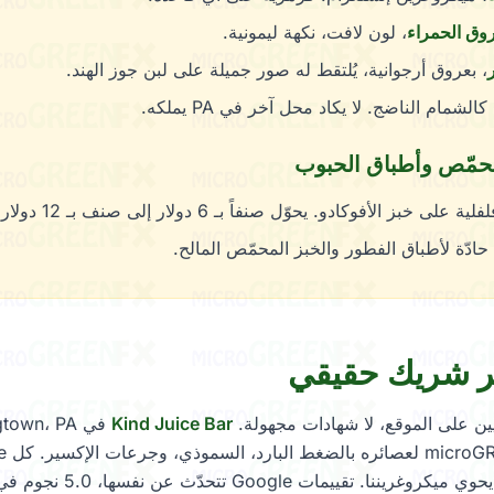
عروق الحمراء
، لون لافت، نكهة ليمونية.
، بعروق أرجوانية، يُلتقط له صور جميلة على لبن جوز الهند.
لشمام الناضج. لا يكاد محل آخر في PA يملكه.
محمّص وأطباق الحبوب
على خبز الأفوكادو. يحوّل صنفاً بـ 6 دولار إلى صنف بـ 12 دولار.
حادّة لأطباق الفطور والخبز المحمّص المالح.
 شريك حقيقي
ن على الموقع، لا شهادات مجهولة.
Kind Juice Bar
خضراو