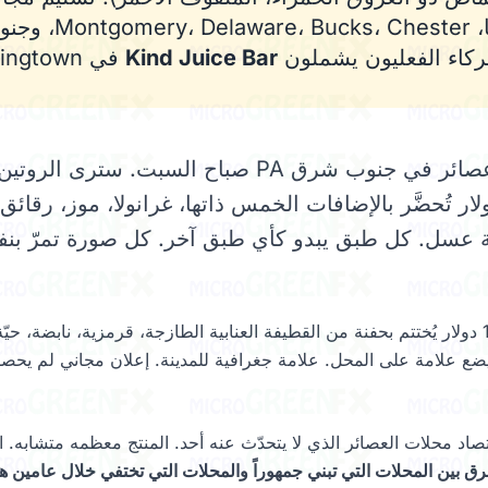
إلى فيلادلفيا، cks، Chester
Kind Juice Bar
في Downingtown.
ادخل أي محل عصائر في جنوب شرق PA صباح السبت. ست
ذي بـ 14 دولار تُحضَّر بالإضافات الخمس ذاتها، غرانولا، موز، رقائ
ّة عسل. كل طبق يبدو كأي طبق آخر. كل صورة تمرّ بن
ع علامة على المحل. علامة جغرافية للمدينة. إعلان مجاني لم يحص
صاد محلات العصائر الذي لا يتحدّث عنه أحد. المنتج معظمه متشابه. ال
رق بين المحلات التي تبني جمهوراً والمحلات التي تختفي خلال عامين هو