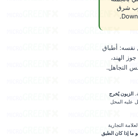
Montgomery، Delaware، Bu، وجنوب شرق
رى الروتين نفسه: أطباق
ق جوز الهند،
فس التجاهل.
الزبون يُخرج
ل عليه المحل
علامة التجارية
 ما إذا كان الطبق