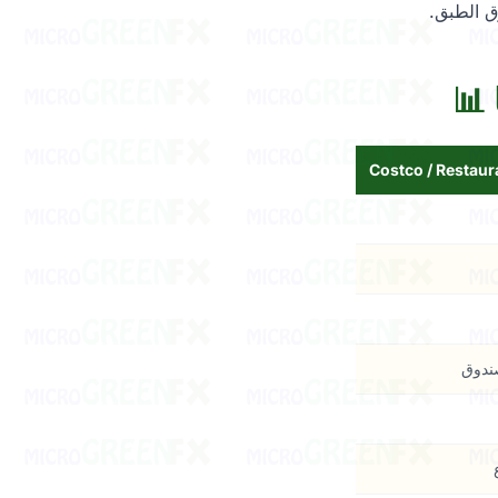
ق الطبق.
 📊
صندوق