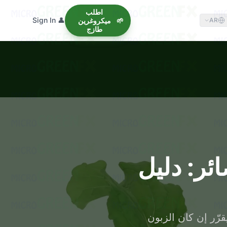
اطلب
👤 Sign In
🌱
ميكروغرين
AR
طازج
ئر: دليل
. الإضافات هي ما يقرّر إن كان الزبون