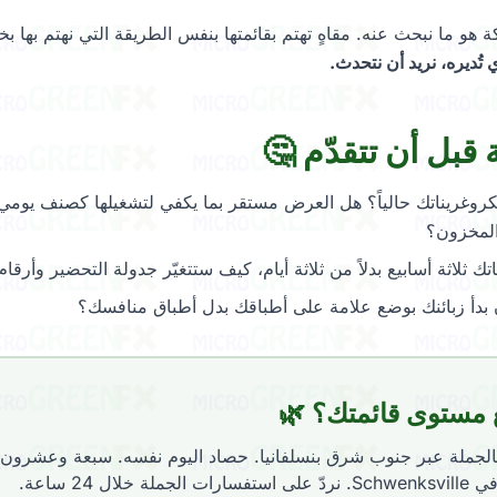
ة هو ما نبحث عنه. مقاهٍ تهتم بقائمتها بنفس الطريقة التي نهتم بها بخ
تُديره، نريد أن نتحدث.
قبل أن تتقدّم 🤔
غريناتك حالياً؟ هل العرض مستقر بما يكفي لتشغيلها كصنف يومي ف
 المخزون؟
 ثلاثة أسابيع بدلاً من ثلاثة أيام، كيف ستتغيّر جدولة التحضير وأرقام
 بدأ زبائنك بوضع علامة على أطباقك بدل أطباق منافسك؟
 مستوى قائمتك؟ 🌿
الجملة عبر جنوب شرق بنسلفانيا. حصاد اليوم نفسه. سبعة وعشرون 
 خلال 24 ساعة.