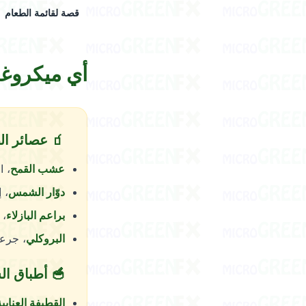
قصة لقائمة الطعام
أي ميكروغ
🧃 عصائر ال
عشب القمح
، ا
دوّار الشمس
، 
براعم البازلاء
، 
البروكلي
، جرعات الس
🥣 أطباق ا
القطيفة العنابية