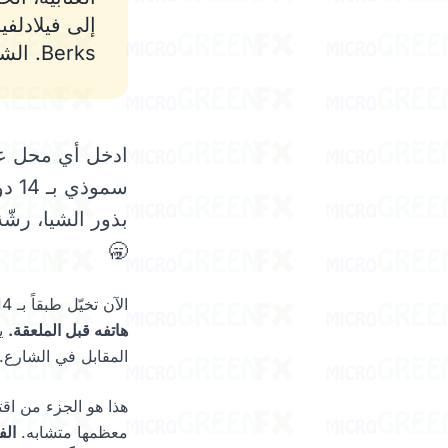
Berks. الشركاء الفعليون يشملون
سمو
بذور الشيا، رش
🥱
الآن تخيّل طبقاً بـ 14 دولار يُختتم بحفنة من القطيفة العنابية الطازجة، قرمزية، نابضة، حيّة.
هاتفه قبل الملعقة.
يض
المقابل في الشارع.
هذا هو الجزء من اقت
معظمها متشابه.
الف