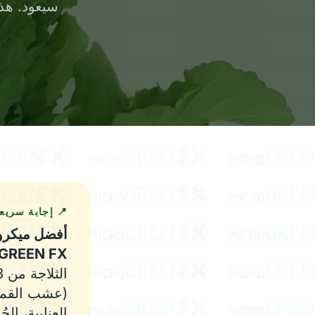
 PA من قبل.
 إجابة سريعة
انيا تربيها
oGREEN FX
ية (القطيفة
جاني بالجملة