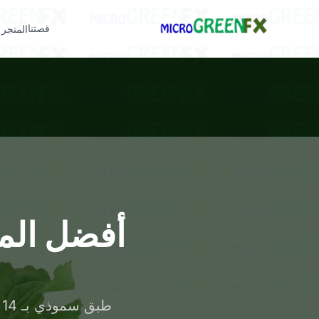
قصتنا
المتجر
أفضل المي