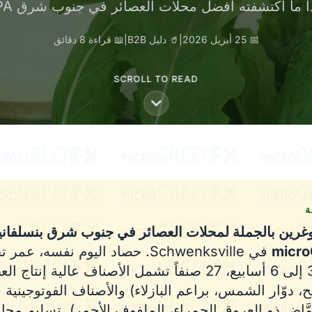
سيعود. هذا ما اكتشفته أفضل محلات العصائر في جنوب شرق
📖 قراءة 8 دقائق
|
🥤 دليل B2B
|
📅 25 أبريل 2026
SCROLL TO READ

يكروغرين بالجملة لمحلات العصائر في جنوب شرق بنسلف
ille. حصاد اليوم نفسه، عمر تخزين في
micr
ة من 3 إلى 6 أسابيع، 27 صنفاً تشمل الأصناف عالية إنتاج العصير
قمح، دوّار الشمس، براعم البازلاء) والأصناف الفوتوجين
الحُمَّاض ذو العروق الحمراء، الملفوف الأحمر). تسليم م