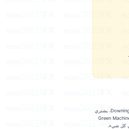
في Downingtown، PA، يشتري
ات microGREEN FX لعصائره بالضغط البارد، السموذي، وجرعات الإكسير. كل Green Machine