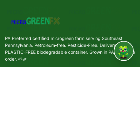
PA Preferred certified microgreen farm serving Southeast
Pennsylvania. Petroleum-free. Pesticide-Free. Delivered in a
PLASTIC-FREE biodegradable container. Grown in PA. Grown to
↑
order. 🌱🌿
Quick Links
🌿 Our Story
🌱 Varieties
🛒 Shop
🏢 Wholesale