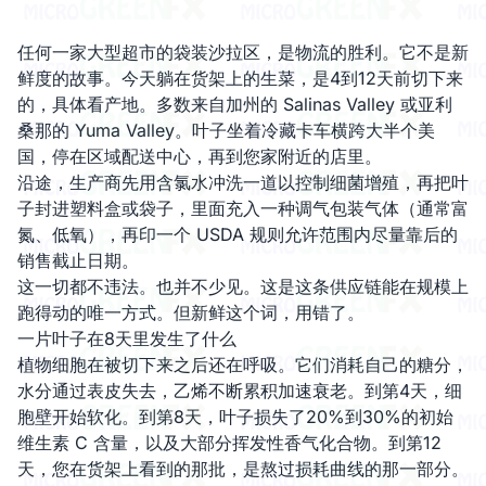
任何一家大型超市的袋装沙拉区，是物流的胜利。它不是新
鲜度的故事。今天躺在货架上的生菜，是4到12天前切下来
的，具体看产地。多数来自加州的 Salinas Valley 或亚利
桑那的 Yuma Valley。叶子坐着冷藏卡车横跨大半个美
国，停在区域配送中心，再到您家附近的店里。
沿途，生产商先用含氯水冲洗一道以控制细菌增殖，再把叶
子封进塑料盒或袋子，里面充入一种调气包装气体（通常富
氮、低氧），再印一个 USDA 规则允许范围内尽量靠后的
销售截止日期。
这一切都不违法。也并不少见。这是这条供应链能在规模上
跑得动的唯一方式。但新鲜这个词，用错了。
一片叶子在8天里发生了什么
植物细胞在被切下来之后还在呼吸。它们消耗自己的糖分，
水分通过表皮失去，乙烯不断累积加速衰老。到第4天，细
胞壁开始软化。到第8天，叶子损失了20%到30%的初始
维生素 C 含量，以及大部分挥发性香气化合物。到第12
天，您在货架上看到的那批，是熬过损耗曲线的那一部分。