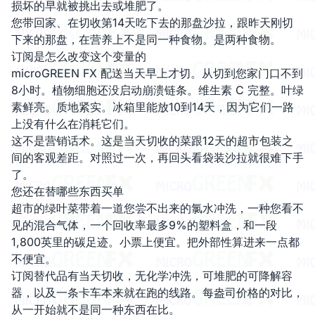
损坏的早就被挑出去或堆肥了。
您带回家、在切收第14天吃下去的那盘沙拉，跟昨天刚切
下来的那盘，在营养上不是同一种食物。是两种食物。
订阅是怎么改变这个变量的
microGREEN FX 配送当天早上才切。从切到您家门口不到
8小时。植物细胞还没启动崩溃链条。维生素 C 完整。叶绿
素鲜亮。质地紧实。冰箱里能放10到14天，因为它们一路
上没有什么在消耗它们。
这不是营销话术。这是当天切收的菜跟12天的超市包装之
间的客观差距。对照过一次，再回头看袋装沙拉就很难下手
了。
您还在替哪些东西买单
超市的绿叶菜带着一道您尝不出来的氯水冲洗，一种您看不
见的混合气体，一个回收率最多9%的塑料盒，和一段
1,800英里的碳足迹。小票上便宜。把外部性算进来一点都
不便宜。
订阅替代品有当天切收，无化学冲洗，可堆肥的可降解容
器，以及一条卡车本来就在跑的线路。每盎司价格的对比，
从一开始就不是同一种东西在比。